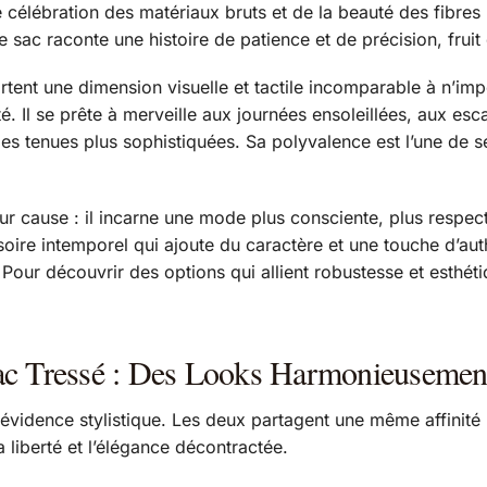
 célébration des matériaux bruts et de la beauté des fibres na
sac raconte une histoire de patience et de précision, fruit 
tent une dimension visuelle et tactile incomparable à n’imp
té. Il se prête à merveille aux journées ensoleillées, aux esc
à des tenues plus sophistiquées. Sa polyvalence est l’une de
pour cause : il incarne une mode plus consciente, plus respec
oire intemporel qui ajoute du caractère et une touche d’authe
our découvrir des options qui allient robustesse et esthéti
Sac Tressé : Des Looks Harmonieusemen
idence stylistique. Les deux partagent une même affinité pour
a liberté et l’élégance décontractée.