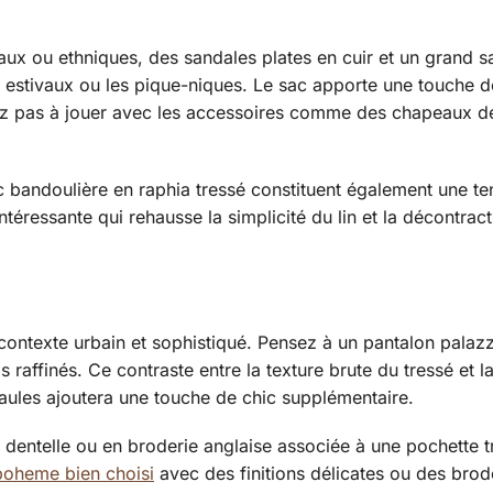
aux ou ethniques, des sandales plates en cuir et un grand s
 estivaux ou les pique-niques. Le sac apporte une touche de
tez pas à jouer avec les accessoires comme des chapeaux de
sac bandoulière en raphia tressé constituent également une t
téressante qui rehausse la simplicité du lin et la décontrac
n contexte urbain et sophistiqué. Pensez à un pantalon palaz
 raffinés. Ce contraste entre la texture brute du tressé et l
aules ajoutera une touche de chic supplémentaire.
 dentelle ou en broderie anglaise associée à une pochette t
boheme bien choisi
avec des finitions délicates ou des brod