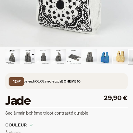
-10%
ce jeudi 06/08 avec le code
BOHEME10
Jade
29,90
€
Sac à main bohème tricot contrasté durable
COULEUR