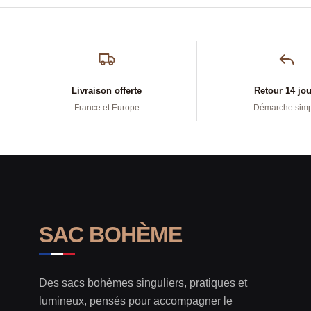
Livraison offerte
Retour 14 jo
France et Europe
Démarche sim
SAC BOHÈME
Des sacs bohèmes singuliers, pratiques et
lumineux, pensés pour accompagner le