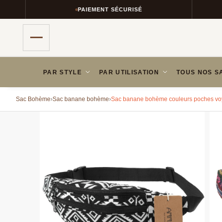
PAIEMENT SÉCURISÉ
PAR STYLE
PAR UTILISATION
TOUS NOS S
Sac Bohème
›
Sac banane bohème
›
Sac banane bohème couleurs poches v