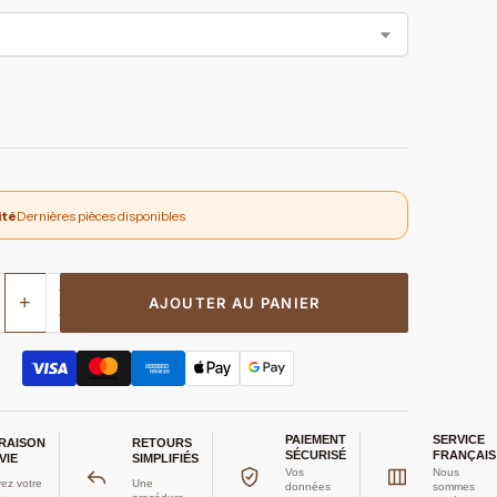
ité
Dernières pièces disponibles
+
AJOUTER AU PANIER
PAIEMENT
SERVICE
VRAISON
RETOURS
SÉCURISÉ
FRANÇAIS
VIE
SIMPLIFIÉS
Vos
Nous
ez votre
Une
données
sommes