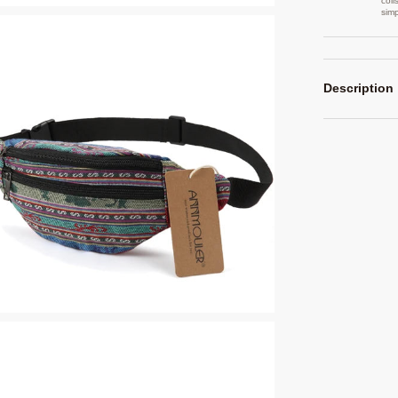
coli
sim
Description