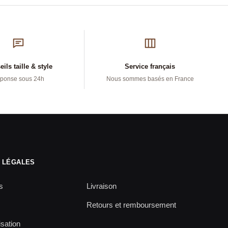
ils taille & style
Service français
ponse sous 24h
Nous sommes basés en France
 LÉGALES
s
Livraison
Retours et remboursement
isation