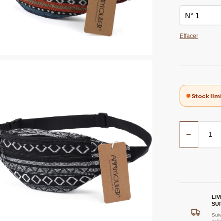
Effacer
Stock lim
−
LI
SUI
Suiv