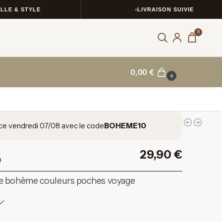
 STYLE
LIVRAISON SUIVIE
0
0,00
€
0
ce vendredi 07/08 avec le code
BOHEME10
29,90
€
e bohème couleurs poches voyage