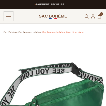
PAIEMENT SÉCURISÉ
0
SAC BOHÈME
Sac Bohème
›
Sac banane bohème
›
Sac banane bohème tissu tribal zippé