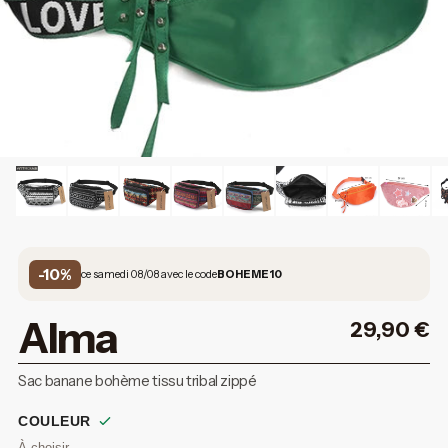
-10%
ce samedi 08/08 avec le code
BOHEME10
Alma
29,90
€
Sac banane bohème tissu tribal zippé
COULEUR