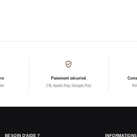
urs
Paiement sécurisé
Conse
ple
CB, Apple Pay, Google Pay
Ré
BESOIN D'AIDE ?
INFORMATIONS