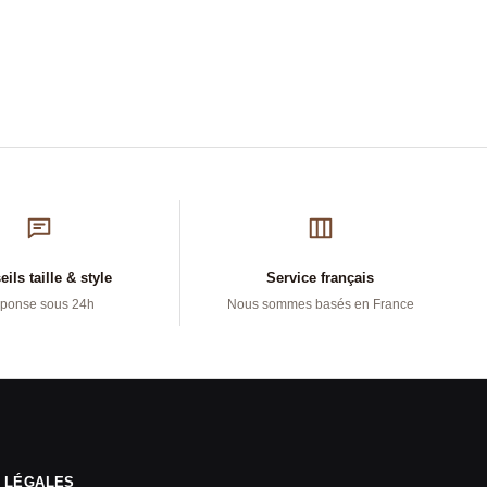
ils taille & style
Service français
ponse sous 24h
Nous sommes basés en France
 LÉGALES