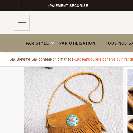
PAIEMENT SÉCURISÉ
PAR STYLE
PAR UTILISATION
TOUS NOS S
Sac Bohème
›
Sac bohème chic mariage
›
Sac bandoulière bohème cuir frang