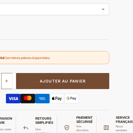
ité
Dernières pièces disponibles
+
AJOUTER AU PANIER
PAIEMENT
SERVICE
VRAISON
RETOURS
SÉCURISÉ
FRANÇAIS
VIE
SIMPLIFIÉS
Vos
Nous
ez votre
Une
données
sommes