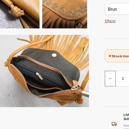
Effacer
Stock lim
−
LI
SUI
Suiv