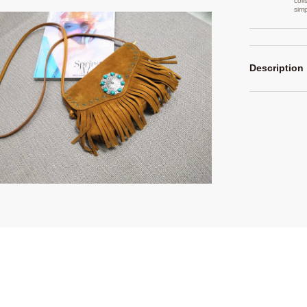
coli
sim
Description