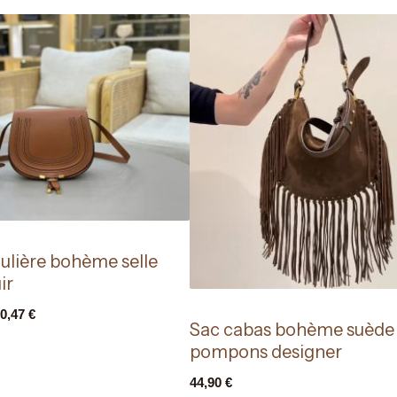
ulière bohème selle
ir
0,47
€
Sac cabas bohème suède
pompons designer
44,90
€