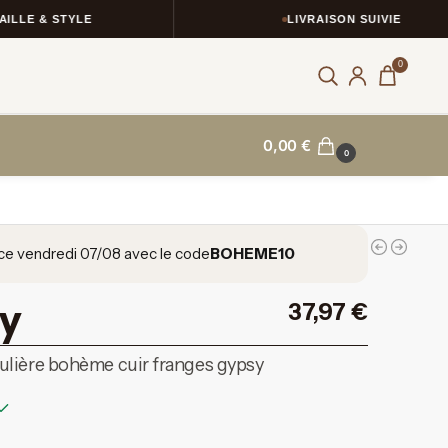
& STYLE
LIVRAISON SUIVIE
0
0,00
€
0
ce vendredi 07/08 avec le code
BOHEME10
y
37,97
€
ulière bohème cuir franges gypsy