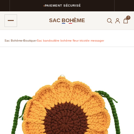
PAIEMENT SÉCURISÉ
0
SAC BOHÈME
Sac Bohème
›
Boutique
›
Sac bandoulière bohème fleur tricotée messager