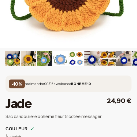
-10%
ce dimanche 09/08 avec le code
BOHEME10
Jade
24,90
€
Sac bandoulière bohème fleur tricotée messager
COULEUR