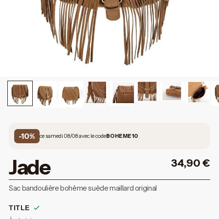
-10%
ce samedi 08/08 avec le code
BOHEME10
Jade
34,90
€
Sac bandoulière bohème suède maillard original
TITLE