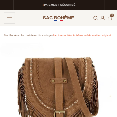
PAIEMENT SÉCURISÉ
0
SAC BOHÈME
Sac Bohème
›
Sac bohème chic mariage
›
Sac bandoulière bohème suède maillard original