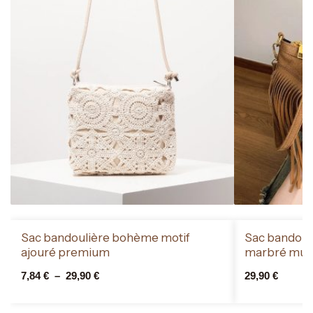
Sac bandoulière bohème motif
Sac bandoul
ajouré premium
marbré mult
7,84
€
–
29,90
€
29,90
€