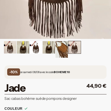
-10%
ce samedi 08/08 avec le code
BOHEME10
Jade
44,90
€
Sac cabas bohème suède pompons designer
COULEUR