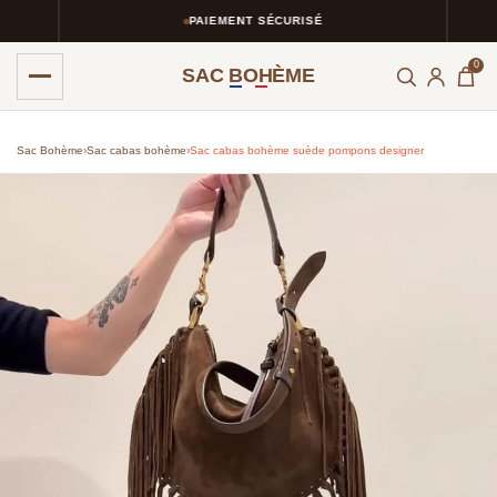
PAIEMENT SÉCURISÉ
0
SAC BOHÈME
Sac Bohème
›
Sac cabas bohème
›
Sac cabas bohème suède pompons designer