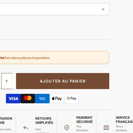
ité
Dernières pièces disponibles
+
AJOUTER AU PANIER
PAIEMENT
SERVICE
VRAISON
RETOURS
SÉCURISÉ
FRANÇAIS
VIE
SIMPLIFIÉS
Vos
Nous
ez votre
Une
données
sommes