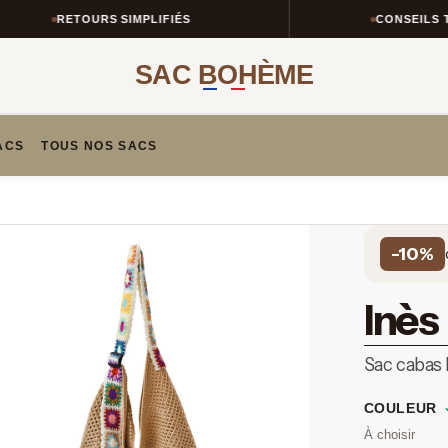
RETOURS SIMPLIFIÉS
CONSEILS TAILL
SAC BOHÈME
ACS
TOUS NOS SACS
-10%
Inès
Sac cabas 
COULEUR