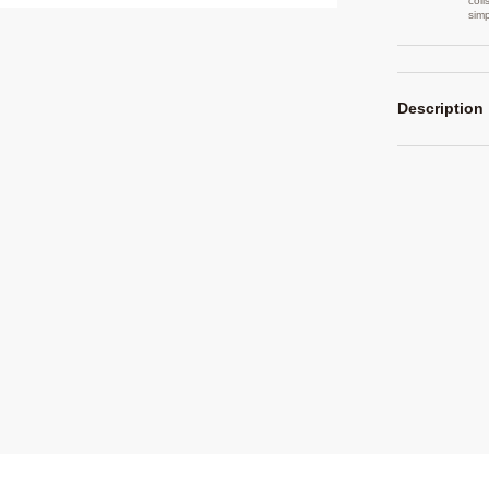
coli
sim
Description