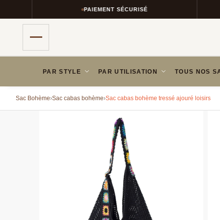
PAIEMENT SÉCURISÉ
PAR STYLE
PAR UTILISATION
TOUS NOS S
Sac Bohème
›
Sac cabas bohème
›
Sac cabas bohème tressé ajouré loisirs