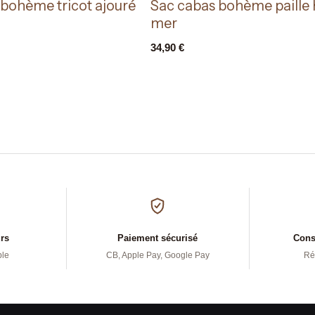
 bohème tricot ajouré
Sac cabas bohème paille 
mer
34,90
€
urs
Paiement sécurisé
Conse
ple
CB, Apple Pay, Google Pay
Ré