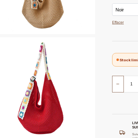
Effacer
Stock lim
−
LI
SUI
Suiv