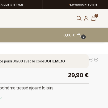
E & STYLE
LIVRAISON SUIVIE
0
0,00
€
0
ce jeudi 06/08 avec le code
BOHEME10
29,90
€
bohème tressé ajouré loisirs