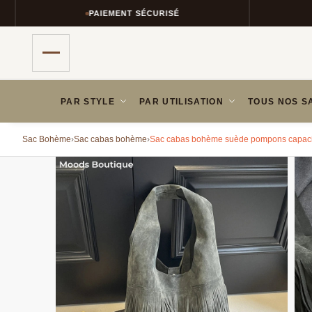
PAIEMENT SÉCURISÉ
RETOURS SIM
PAR STYLE
PAR UTILISATION
TOUS NOS S
Sac Bohème
›
Sac cabas bohème
›
Sac cabas bohème suède pompons capac