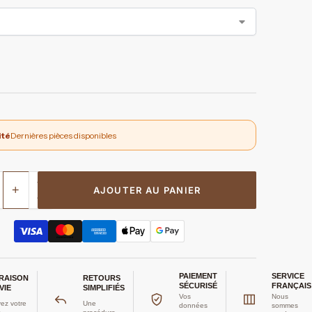
ité
Dernières pièces disponibles
+
AJOUTER AU PANIER
PAIEMENT
SERVICE
VRAISON
RETOURS
SÉCURISÉ
FRANÇAIS
VIE
SIMPLIFIÉS
Vos
Nous
ez votre
Une
données
sommes