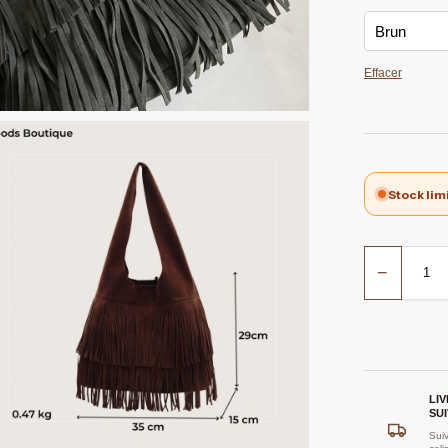
Effacer
Stock lim
−
LI
SUI
Suiv