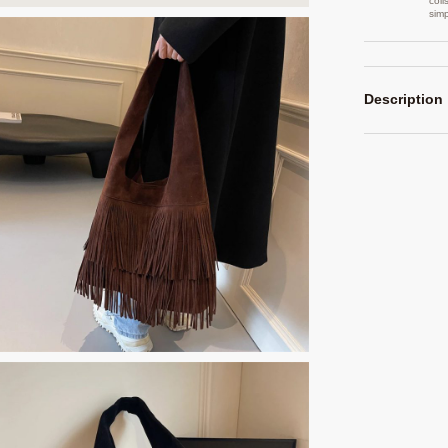
coli
sim
Description