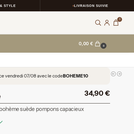
LIVRAISON SUIVIE
0
0,00
€
0
ce vendredi 07/08 avec le code
BOHEME10
34,90
€
 bohème suède pompons capacieux